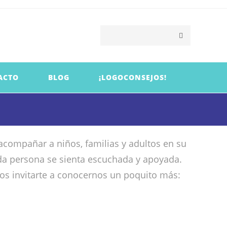
ACTO
BLOG
¡LOGOCONSEJOS!
compañar a niños, familias y adultos en su
da persona se sienta escuchada y apoyada.
os invitarte a conocernos un poquito más: