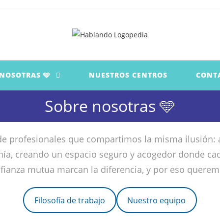
 NOSOTRAS 🩵
NUESTROS CENTROS
CONT
Sobre nosotras 🩵
 profesionales que compartimos la misma ilusión: a
anía, creando un espacio seguro y acogedor donde ca
nfianza mutua marcan la diferencia, y por eso querem
Filosofía de trabajo
Nuestro equipo