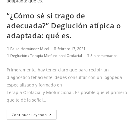
manera
adecuada?”
“¿Cómo sé si trago de
Deglución
adecuada?” Deglución atípica o
atípica
o
adaptada: qué es.
adaptada:
porqué
Autor
Publicación
Paula Hernández Micol
febrero 17, 2021
de
de
sucede
Categoría
Comentarios
Deglución
/
Terapia Miofuncional Orofacial
Sin comentarios
la
la
de
de
y
entrada:
entrada:
la
la
Primeramente, hay tener claro que para recibir un
qué
entrada:
entrada:
diagnóstico fehaciente, debes consultar con un logopeda
puedes
especializado y formado en
hacer
Terapia Orofacial y Miofuncional. Es posible que el primero
que te dé la señal…
“¿Cómo
Continuar Leyendo
sé
si