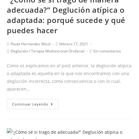
adecuada?” Deglución atípica o
adaptada: porqué sucede y qué
puedes hacer
Autor
Publicación
Paula Hernández Micol
febrero 17, 2021
de
de
Categoría
Comentarios
Deglución
/
Terapia Miofuncional Orofacial
Sin comentarios
la
la
de
de
entrada:
entrada:
la
la
Como os explicamos en el post anterior, la deglución atípica
entrada:
entrada:
o adaptada es aquella en la que nos encontramos con una
deglución incorrecta, como consecuencia o con lo cual,
aparecen…
“¿Cómo
Continuar Leyendo
sé
si
trago
de