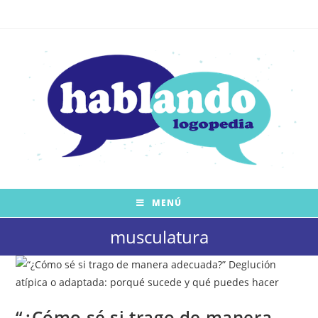
Saltar
al
contenido
MENÚ
musculatura
“¿Cómo sé si trago de manera