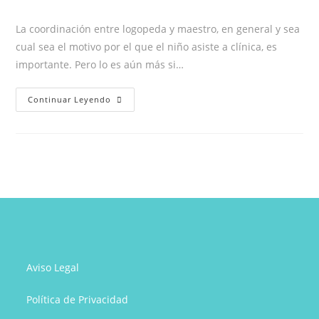
la
la
la
de
entrada:
entrada:
entrada:
la
La coordinación entre logopeda y maestro, en general y sea
entrada:
cual sea el motivo por el que el niño asiste a clínica, es
importante. Pero lo es aún más si…
¿Cómo
Continuar Leyendo
pueden
ayudar
los
profesores
a
sus
alumnos
con
Tartamudez?
Aviso Legal
Política de Privacidad