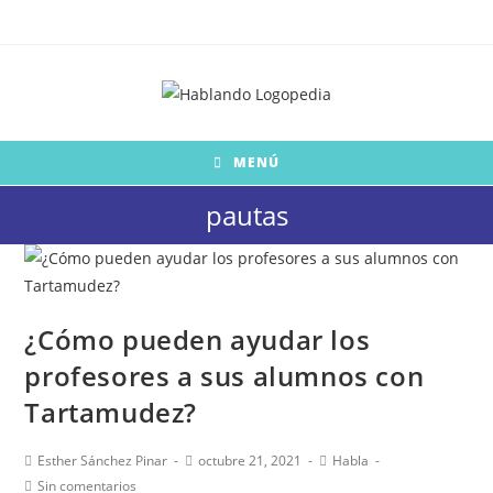
Saltar
al
contenido
MENÚ
pautas
¿Cómo pueden ayudar los
profesores a sus alumnos con
Tartamudez?
Autor
Publicación
Categoría
Esther Sánchez Pinar
octubre 21, 2021
Habla
de
de
de
Comentarios
Sin comentarios