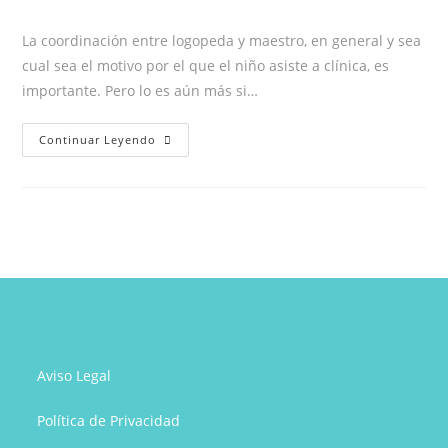
la
la
la
de
entrada:
entrada:
entrada:
la
La coordinación entre logopeda y maestro, en general y sea
entrada:
cual sea el motivo por el que el niño asiste a clínica, es
importante. Pero lo es aún más si…
¿Cómo
Continuar Leyendo
pueden
ayudar
los
profesores
a
sus
alumnos
con
Tartamudez?
Aviso Legal
Política de Privacidad