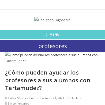
Saltar
al
contenido
MENÚ
profesores
¿Cómo pueden ayudar los
profesores a sus alumnos con
Tartamudez?
Autor
Publicación
Categoría
Esther Sánchez Pinar
octubre 21, 2021
Habla
de
de
de
Comentarios
Sin comentarios