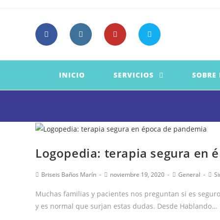
Saltar
al
contenido
INICIO
SERVICIOS
SOBRE
Logopedia: terapia segura en
Autor
Publicación
Categoría
Com
Briseis Baños Marín
noviembre 19, 2020
General
Si
de
de
de
de
la
la
la
la
Muchas familias y pacientes nos preguntan si es seguro a
entrada:
entrada:
entrada:
ent
y es normal que surjan estas dudas. Desde Hablando…