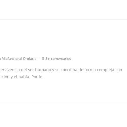
ía
Comentarios
a Miofuncional Orofacial
Sin comentarios
de
la
pervivencia del ser humano y se coordina de forma compleja con
:
entrada:
ución y el habla. Por lo…