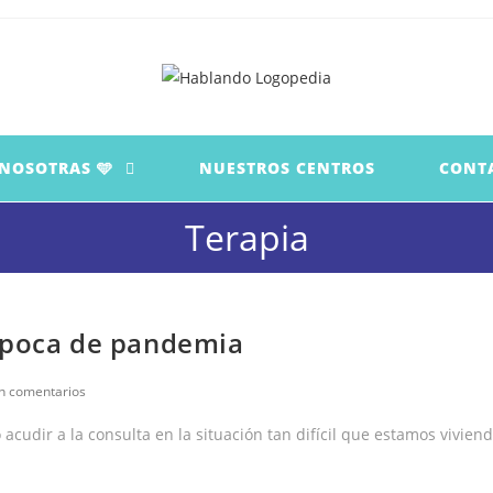
 NOSOTRAS 🩵
NUESTROS CENTROS
CONT
Terapia
 época de pandemia
entarios
n comentarios
cudir a la consulta en la situación tan difícil que estamos vivien
rada: