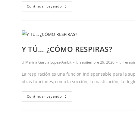
Logopedia:
Continuar Leyendo
terapia
segura
en
época
de
Y TÚ… ¿CÓMO RESPIRAS?
pandemia
Autor
Publicación
Categor
Marina García López-Ambit
septiembre 29, 2020
Terapi
de
de
de
la
la
la
La respiración es una función indispensable para la su
entrada:
entrada:
entrada
otras funciones, como la succión, la masticación, la degl
Y
Continuar Leyendo
TÚ…
¿CÓMO
RESPIRAS?