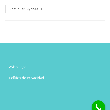
Tecnologías
Continuar Leyendo
sí,
pero
con
cabeza
Aviso Legal
Política de Privacidad