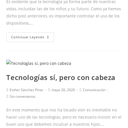
Es evidente que la tecnología ya forma parte de nuestras
entrada:
vidas, incluidas las de los niños y su futuro. Como ya hemos
dicho post anteriores, es importante controlar el uso de los
dispositivos,…
¡Aplicaciones
Continuar Leyendo
móviles
APPS
para
jugar
en
Tecnologías sí, pero con cabeza
familia!
Autor
Publicación
Categoría
Esther Sánchez Pinar
mayo 20, 2020
Comunicación
de
de
de
Comentarios
Sin comentarios
la
la
la
de
entrada:
entrada:
entrada:
la
En este momento que nos ha tocado vivir es inevitable no
entrada:
hacer uso de las tecnologías, pero es necesario insistir en el
buen uso que debemos inculcar a nuestros hijos.…