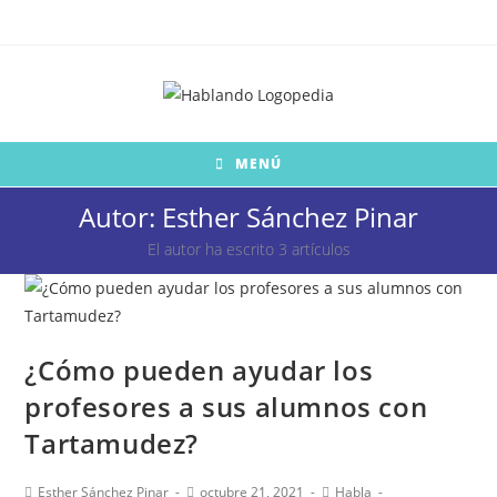
Saltar
al
contenido
MENÚ
Autor:
Esther Sánchez Pinar
El autor ha escrito 3 artículos
¿Cómo pueden ayudar los
profesores a sus alumnos con
Tartamudez?
Autor
Publicación
Categoría
Esther Sánchez Pinar
octubre 21, 2021
Habla