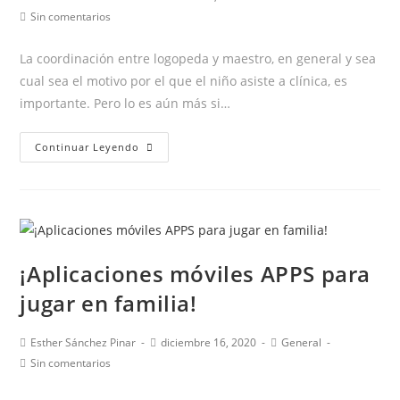
de
de
de
Comentarios
Sin comentarios
la
la
la
de
entrada:
entrada:
entrada:
la
La coordinación entre logopeda y maestro, en general y sea
entrada:
cual sea el motivo por el que el niño asiste a clínica, es
importante. Pero lo es aún más si…
¿Cómo
Continuar Leyendo
pueden
ayudar
los
profesores
a
¡Aplicaciones móviles APPS para
sus
jugar en familia!
alumnos
con
Autor
Publicación
Categoría
Esther Sánchez Pinar
diciembre 16, 2020
General
Tartamudez?
de
de
de
Comentarios
Sin comentarios
la
la
la
de
entrada:
entrada:
entrada:
la