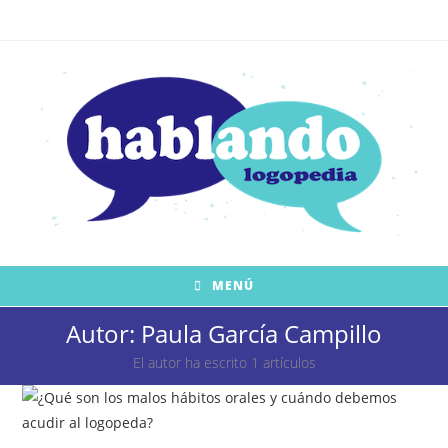
Saltar
al
contenido
MENÚ
Autor:
Paula García Campillo
El autor ha escrito 1 artículos