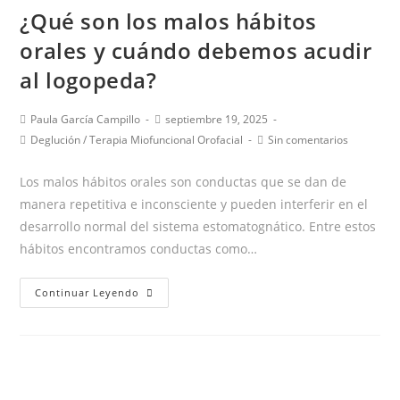
¿Qué son los malos hábitos
orales y cuándo debemos acudir
al logopeda?
Autor
Publicación
Paula García Campillo
septiembre 19, 2025
de
de
Categoría
Comentarios
Deglución
/
Terapia Miofuncional Orofacial
Sin comentarios
la
la
de
de
entrada:
entrada:
la
la
Los malos hábitos orales son conductas que se dan de
entrada:
entrada:
manera repetitiva e inconsciente y pueden interferir en el
desarrollo normal del sistema estomatognático. Entre estos
hábitos encontramos conductas como…
¿Qué
Continuar Leyendo
son
los
malos
hábitos
orales