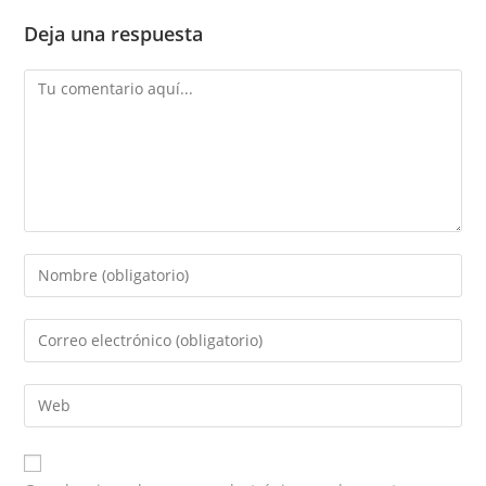
Deja una respuesta
Comentario
Introduce
tu
nombre
Introduce
o
tu
nombre
dirección
Introduce
de
de
la
usuario
correo
URL
para
electrónico
de
comentar