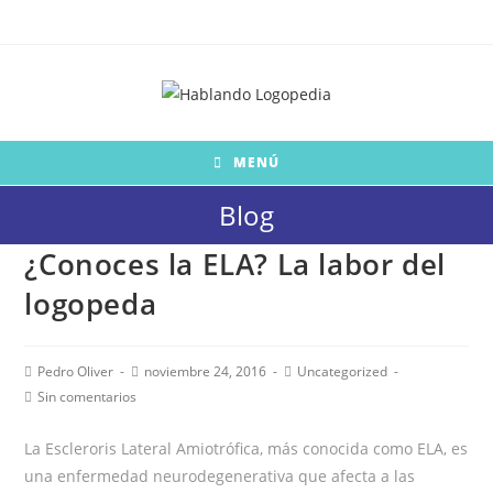
Saltar
al
contenido
MENÚ
Blog
¿Conoces la ELA? La labor del
logopeda
Autor
Publicación
Categoría
Pedro Oliver
noviembre 24, 2016
Uncategorized
de
de
de
Comentarios
Sin comentarios
la
la
la
de
entrada:
entrada:
entrada:
la
La Escleroris Lateral Amiotrófica, más conocida como ELA, es
entrada:
una enfermedad neurodegenerativa que afecta a las