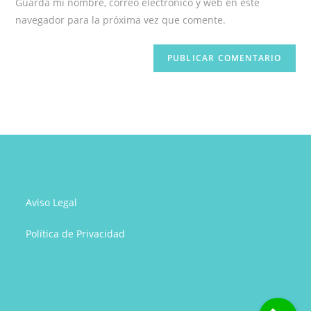
Guarda mi nombre, correo electrónico y web en este
para
tu
navegador para la próxima vez que comente.
comentar
web
(opcional)
Aviso Legal
Política de Privacidad