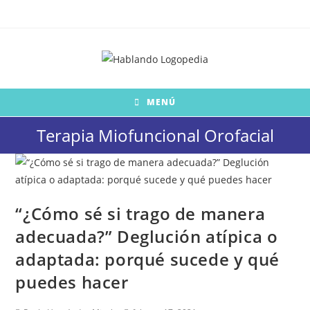
Saltar
al
contenido
MENÚ
Terapia Miofuncional Orofacial
“¿Cómo sé si trago de manera
adecuada?” Deglución atípica o
adaptada: porqué sucede y qué
puedes hacer