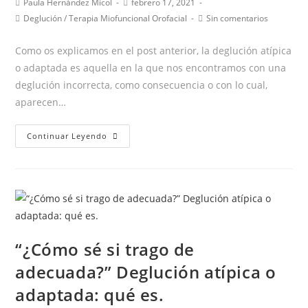
Autor
Publicación
Paula Hernández Micol
febrero 17, 2021
de
de
Categoría
Comentarios
Deglución
/
Terapia Miofuncional Orofacial
Sin comentarios
la
la
de
de
entrada:
entrada:
la
la
Como os explicamos en el post anterior, la deglución atípica
entrada:
entrada:
o adaptada es aquella en la que nos encontramos con una
deglución incorrecta, como consecuencia o con lo cual,
aparecen…
“¿Cómo
Continuar Leyendo
sé
si
trago
de
manera
adecuada?”
“¿Cómo sé si trago de
Deglución
adecuada?” Deglución atípica o
atípica
o
adaptada: qué es.
adaptada: