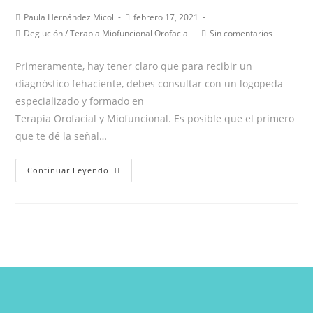
porqué
Autor
Publicación
Paula Hernández Micol
febrero 17, 2021
de
de
sucede
Categoría
Comentarios
Deglución
/
Terapia Miofuncional Orofacial
Sin comentarios
la
la
de
de
y
entrada:
entrada:
la
la
Primeramente, hay tener claro que para recibir un
qué
entrada:
entrada:
diagnóstico fehaciente, debes consultar con un logopeda
puedes
especializado y formado en
hacer
Terapia Orofacial y Miofuncional. Es posible que el primero
que te dé la señal…
“¿Cómo
Continuar Leyendo
sé
si
trago
de
adecuada?”
Deglución
atípica
o