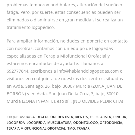
problemas temporomandibulares, alteración del sueño o
fatiga. Pero, por suerte, estas consecuencias pueden ser
eliminadas o disminuirse en gran medida si se realiza un
tratamiento logopédico.
Para ampliar información, no dudes en ponerte en contacto
con nosotras, contamos con un equipo de logopedas
especializadas en Terapia Miofuncional Orofacial y
estaremos encantadas de ayudarte. Llámanos al
692777844, escríbenos a info@hablandologopedas.com o
visítanos en cualquiera de nuestros dos centros, situados
en Avda. Santiago, 26, bajo, 30007 Murcia (ZONA JUAN DE
BORBÓN) y en Avda. San Juan De la Cruz, 3, bajo, 30010
Murcia (ZONA INFANTE), eso sí… ¡NO OLVIDES PEDIR CITA!
ETIQUETAS:
BOCA
,
DEGLUCIÓN
,
DENTISTA
,
DIENTES
,
ESPECIALISTA
,
LENGUA
,
LOGOPEDA
,
LOGOPEDIA
,
MUSCULATURA
,
ODONTÓLOGO
,
ORTODONCIA
,
TERAPIA MIOFUNCIONAL OROFACIAL
,
TMO
,
TRAGAR