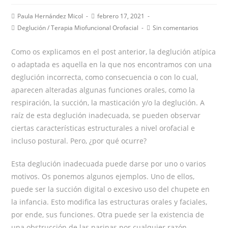
Autor
Publicación
Paula Hernández Micol
febrero 17, 2021
de
de
Categoría
Comentarios
Deglución
/
Terapia Miofuncional Orofacial
Sin comentarios
la
la
de
de
entrada:
entrada:
la
la
Como os explicamos en el post anterior, la deglución atípica
entrada:
entrada:
o adaptada es aquella en la que nos encontramos con una
deglución incorrecta, como consecuencia o con lo cual,
aparecen alteradas algunas funciones orales, como la
respiración, la succión, la masticación y/o la deglución. A
raíz de esta deglución inadecuada, se pueden observar
ciertas características estructurales a nivel orofacial e
incluso postural. Pero, ¿por qué ocurre?
Esta deglución inadecuada puede darse por uno o varios
motivos. Os ponemos algunos ejemplos. Uno de ellos,
puede ser la succión digital o excesivo uso del chupete en
la infancia. Esto modifica las estructuras orales y faciales,
por ende, sus funciones. Otra puede ser la existencia de
una obstrucción de las narinas por cualquier razón.