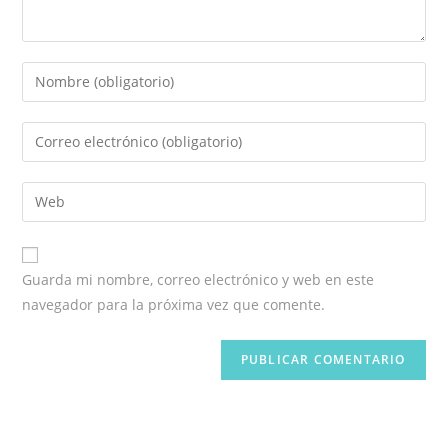
Introduce
tu
nombre
Introduce
o
tu
nombre
dirección
Introduce
de
de
la
usuario
correo
URL
para
electrónico
de
comentar
Guarda mi nombre, correo electrónico y web en este
para
tu
navegador para la próxima vez que comente.
comentar
web
(opcional)