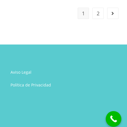
MEJORAR!!
1
2
Ir a la 
Aviso Legal
Política de Privacidad