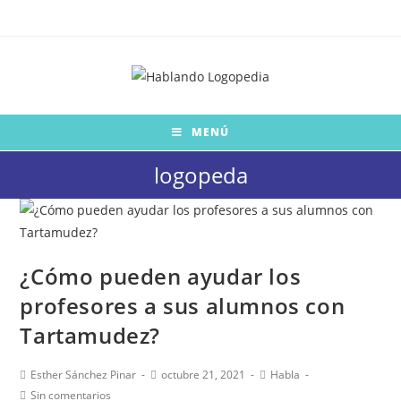
Saltar
al
contenido
MENÚ
logopeda
¿Cómo pueden ayudar los
profesores a sus alumnos con
Tartamudez?
Autor
Publicación
Categoría
Esther Sánchez Pinar
octubre 21, 2021
Habla
de
de
de
Comentarios
Sin comentarios