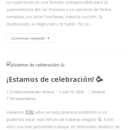
La respiración es una función indispensable para la
entrada:
entrada:
supervivencia del ser humano y se coordina de forma
compleja con otras funciones, como la succión, la
masticación, la deglución y el habla. Por lo…
Y
Continuar Leyendo
TÚ…
¿CÓMO
RESPIRAS?
¡Estamos de celebración! 🥳
Autor
Publicación
Categoría
Cristina Hernandez Alcaraz
julio 16, 2020
General
de
de
de
Comentarios
Sin comentarios
la
la
la
de
entrada:
entrada:
entrada:
la
Llevamos 1️⃣0️⃣ años en esta preciosa profesión y no
entrada:
podemos estar más felices de haberla elegido 🥰. Estos
años nos han permitido trabajar en diferentes ámbitos de