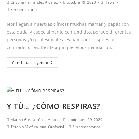
Autor
Publicación
Categoría
Cristina Hernandez Alcaraz
octubre 19, 2020
Habla
adaptada:
de
de
de
Comentarios
Sin comentarios
qué
la
la
la
de
es.
entrada:
entrada:
entrada:
la
Nos llegan a nuestras clínicas muchas mamás y papás con
entrada:
esta duda, y especialmente confundidos, porque diferentes
personas y/o profesionales les han dado respuestas
contradictorias. Desde aquí queremos mandar un…
Mi
Continuar Leyendo
hijo
ha
empezado
a
tartamudear,
Y TÚ… ¿CÓMO RESPIRAS?
¿qué
debo
Autor
Publicación
Marina García López-Ambit
septiembre 29, 2020
hacer?
de
de
Categoría
Comentarios
Terapia Miofuncional Orofacial
Sin comentarios
la
la
de
de
entrada:
entrada:
la
la