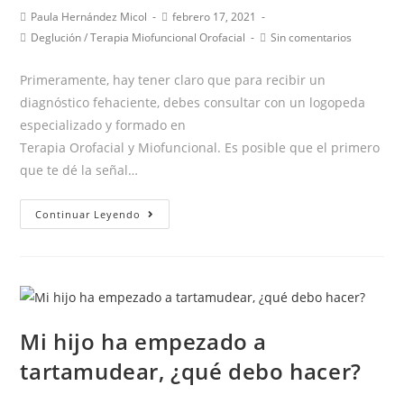
porqué
Autor
Publicación
Paula Hernández Micol
febrero 17, 2021
de
de
sucede
Categoría
Comentarios
Deglución
/
Terapia Miofuncional Orofacial
Sin comentarios
la
la
de
de
y
entrada:
entrada:
la
la
Primeramente, hay tener claro que para recibir un
qué
entrada:
entrada:
diagnóstico fehaciente, debes consultar con un logopeda
puedes
especializado y formado en
hacer
Terapia Orofacial y Miofuncional. Es posible que el primero
que te dé la señal…
“¿Cómo
Continuar Leyendo
sé
si
trago
de
adecuada?”
Mi hijo ha empezado a
Deglución
tartamudear, ¿qué debo hacer?
atípica
o