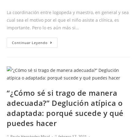
la
la
la
de
entrada:
entrada:
entrada:
la
La coordinación entre logopeda y maestro, en general y sea
entrada:
cual sea el motivo por el que el niño asiste a clínica, es
importante. Pero lo es aún más si…
¿Cómo
Continuar Leyendo
pueden
ayudar
los
profesores
a
sus
“¿Cómo sé si trago de manera
alumnos
adecuada?” Deglución atípica o
con
Tartamudez?
adaptada: porqué sucede y qué
puedes hacer
Autor
Publicación
Paula Hernández Micol
febrero 17, 2021