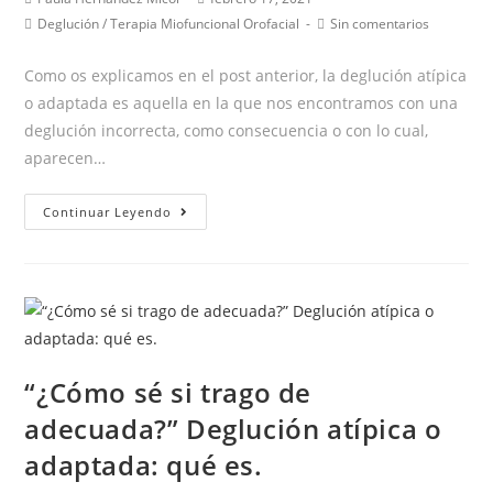
de
de
Categoría
Comentarios
Deglución
/
Terapia Miofuncional Orofacial
Sin comentarios
la
la
de
de
entrada:
entrada:
la
la
Como os explicamos en el post anterior, la deglución atípica
entrada:
entrada:
o adaptada es aquella en la que nos encontramos con una
deglución incorrecta, como consecuencia o con lo cual,
aparecen…
“¿Cómo
Continuar Leyendo
sé
si
trago
de
manera
adecuada?”
“¿Cómo sé si trago de
Deglución
adecuada?” Deglución atípica o
atípica
o
adaptada: qué es.
adaptada: