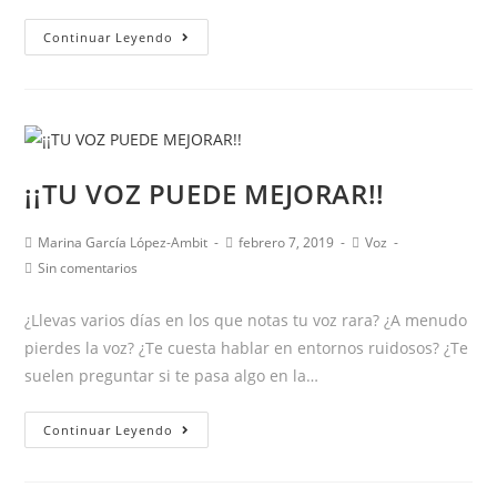
La
Continuar Leyendo
importancia
de
la
atención
conjunta
¡¡TU VOZ PUEDE MEJORAR!!
en
el
Autor
Publicación
Categoría
Marina García López-Ambit
febrero 7, 2019
Voz
lenguaje:
de
de
de
Comentarios
Sin comentarios
7
la
la
la
de
entrada:
entrada:
entrada:
la
consejos
¿Llevas varios días en los que notas tu voz rara? ¿A menudo
entrada:
para
pierdes la voz? ¿Te cuesta hablar en entornos ruidosos? ¿Te
trabajarla
suelen preguntar si te pasa algo en la…
en
casa
¡¡TU
Continuar Leyendo
VOZ
PUEDE