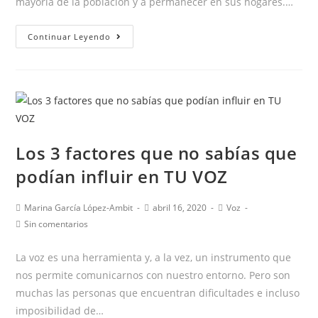
mayoría de la población y a permanecer en sus hogares.…
Ventajas
Continuar Leyendo
de
la
terapia
online
en
logopedia
Los 3 factores que no sabías que
podían influir en TU VOZ
Autor
Publicación
Categoría
Marina García López-Ambit
abril 16, 2020
Voz
de
de
de
Comentarios
Sin comentarios
la
la
la
de
entrada:
entrada:
entrada:
la
La voz es una herramienta y, a la vez, un instrumento que
entrada:
nos permite comunicarnos con nuestro entorno. Pero son
muchas las personas que encuentran dificultades e incluso
imposibilidad de…