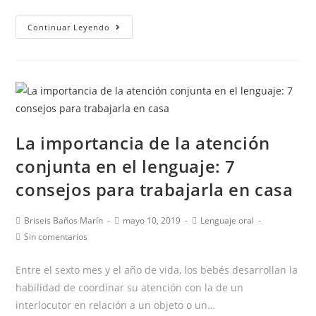
Los
Continuar Leyendo
3
factores
que
no
sabías
que
La importancia de la atención
podían
conjunta en el lenguaje: 7
influir
en
consejos para trabajarla en casa
TU
VOZ
Autor
Publicación
Categoría
Briseis Baños Marín
mayo 10, 2019
Lenguaje oral
de
de
de
Comentarios
Sin comentarios
la
la
la
de
entrada:
entrada:
entrada:
la
Entre el sexto mes y el año de vida, los bebés desarrollan la
entrada:
habilidad de coordinar su atención con la de un
interlocutor en relación a un objeto o un…