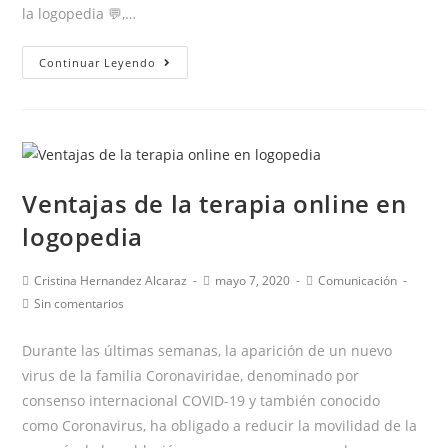
la logopedia 💬,…
¡Estamos
Continuar Leyendo
de
celebración!
🥳
Ventajas de la terapia online en
logopedia
Autor
Publicación
Categoría
Cristina Hernandez Alcaraz
mayo 7, 2020
Comunicación
de
de
de
Comentarios
Sin comentarios
la
la
la
de
entrada:
entrada:
entrada:
la
Durante las últimas semanas, la aparición de un nuevo
entrada:
virus de la familia Coronaviridae, denominado por
consenso internacional COVID-19 y también conocido
como Coronavirus, ha obligado a reducir la movilidad de la