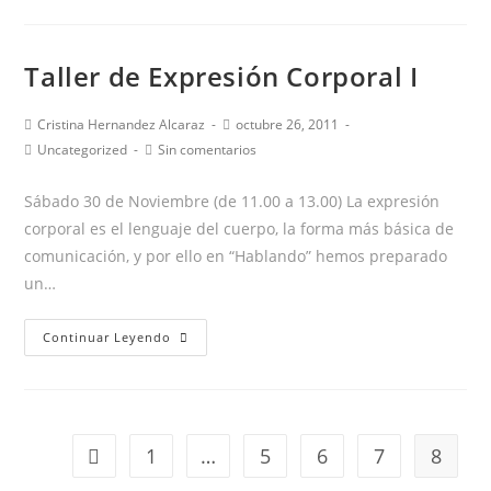
ES
IMPORTANTE
Taller de Expresión Corporal I
LA
LOGOPEDIA?
Autor
Publicación
Cristina Hernandez Alcaraz
octubre 26, 2011
de
de
Categoría
Comentarios
Uncategorized
Sin comentarios
la
la
de
de
entrada:
entrada:
la
la
Sábado 30 de Noviembre (de 11.00 a 13.00) La expresión
entrada:
entrada:
corporal es el lenguaje del cuerpo, la forma más básica de
comunicación, y por ello en “Hablando” hemos preparado
un…
Taller
Continuar Leyendo
de
Expresión
Corporal
I
1
…
5
6
7
8
Ir a la página anterior