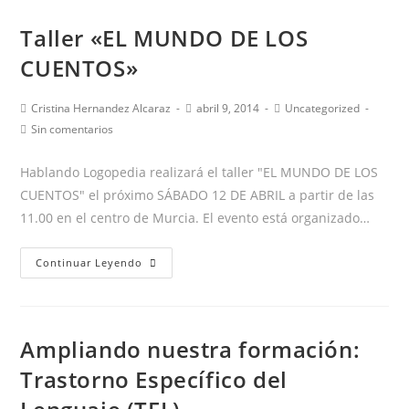
10/05/2014
Taller «EL MUNDO DE LOS
CUENTOS»
Autor
Publicación
Categoría
Cristina Hernandez Alcaraz
abril 9, 2014
Uncategorized
de
de
de
Comentarios
Sin comentarios
la
la
la
de
entrada:
entrada:
entrada:
la
Hablando Logopedia realizará el taller "EL MUNDO DE LOS
entrada:
CUENTOS" el próximo SÁBADO 12 DE ABRIL a partir de las
11.00 en el centro de Murcia. El evento está organizado…
Taller
Continuar Leyendo
«EL
MUNDO
DE
Ampliando nuestra formación:
LOS
CUENTOS»
Trastorno Específico del