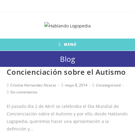
Saltar
al
contenido
MENÚ
Blog
Concienciación sobre el Autismo
Autor
Publicación
Categoría
Cristina Hernandez Alcaraz
mayo 8, 2014
Uncategorized
de
de
de
Comentarios
Sin comentarios
la
la
la
de
entrada:
entrada:
entrada:
la
El pasado día 2 de Abril se celebraba el Día Mundial de
entrada:
Concienciación sobre el Autismo y por ello, desde Hablando
Logopedia, queremos hacer una aproximación a la
definición y…