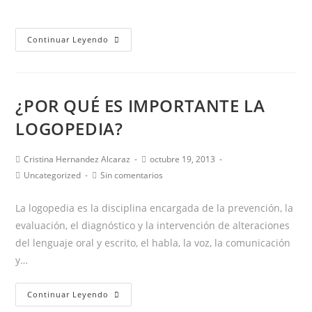
de
de
entrada:
entrada:
la
la
entrada:
entrada:
Programación
Continuar Leyendo
Talleres
del
Lenguaje
¿POR QUÉ ES IMPORTANTE LA
–
FEBRERO
LOGOPEDIA?
Y
MARZO
Autor
Publicación
Cristina Hernandez Alcaraz
octubre 19, 2013
de
de
Categoría
Comentarios
Uncategorized
Sin comentarios
la
la
de
de
entrada:
entrada:
la
la
La logopedia es la disciplina encargada de la prevención, la
entrada:
entrada:
evaluación, el diagnóstico y la intervención de alteraciones
del lenguaje oral y escrito, el habla, la voz, la comunicación
y…
¿POR
Continuar Leyendo
QUÉ