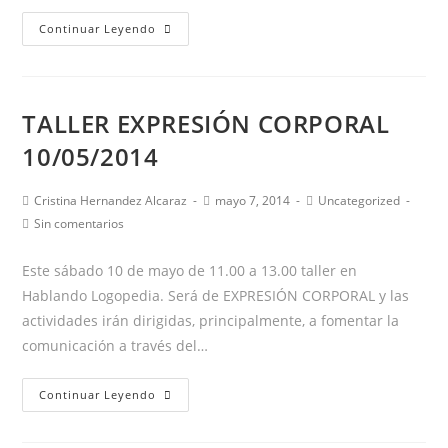
Concienciación
Continuar Leyendo
sobre
el
Autismo
TALLER EXPRESIÓN CORPORAL
10/05/2014
Autor
Publicación
Categoría
Cristina Hernandez Alcaraz
mayo 7, 2014
Uncategorized
de
de
de
Comentarios
Sin comentarios
la
la
la
de
entrada:
entrada:
entrada:
la
Este sábado 10 de mayo de 11.00 a 13.00 taller en
entrada:
Hablando Logopedia. Será de EXPRESIÓN CORPORAL y las
actividades irán dirigidas, principalmente, a fomentar la
comunicación a través del…
TALLER
Continuar Leyendo
EXPRESIÓN
CORPORAL