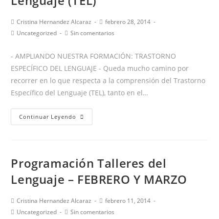
Lenguaje (TEL)
Autor
Publicación
Cristina Hernandez Alcaraz
febrero 28, 2014
de
de
Categoría
Comentarios
Uncategorized
Sin comentarios
la
la
de
de
entrada:
entrada:
la
la
- AMPLIANDO NUESTRA FORMACIÓN: TRASTORNO
entrada:
entrada:
ESPECÍFICO DEL LENGUAJE - Queda mucho camino por
recorrer en lo que respecta a la comprensión del Trastorno
Específico del Lenguaje (TEL), tanto en el…
Ampliando
Continuar Leyendo
nuestra
formación:
Trastorno
Programación Talleres del
Específico
del
Lenguaje – FEBRERO Y MARZO
Lenguaje
(TEL)
Autor
Publicación
Cristina Hernandez Alcaraz
febrero 11, 2014
de
de
Categoría
Comentarios
Uncategorized
Sin comentarios
la
la