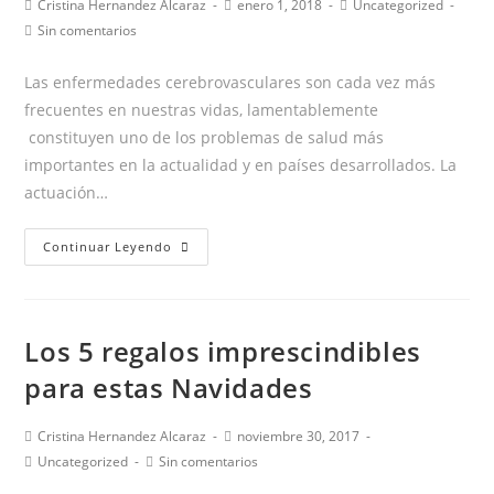
tu
Autor
Publicación
Categoría
Cristina Hernandez Alcaraz
enero 1, 2018
Uncategorized
de
de
de
Comentarios
hijo
Sin comentarios
la
la
la
de
entrada:
entrada:
entrada:
la
Las enfermedades cerebrovasculares son cada vez más
entrada:
frecuentes en nuestras vidas, lamentablemente
constituyen uno de los problemas de salud más
importantes en la actualidad y en países desarrollados. La
actuación…
El
Continuar Leyendo
rol
de
la
Los 5 regalos imprescindibles
familia
en
para estas Navidades
pacientes
con
Autor
Publicación
Cristina Hernandez Alcaraz
noviembre 30, 2017
de
de
Categoría
Comentarios
afasia
Uncategorized
Sin comentarios
la
la
de
de