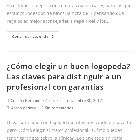
entrada:
entrada:
la
la
Ya estamos en época de compras navideñas y, para los que
entrada:
entrada:
estamos rodeados de niños, la hora de ir pensando qué
regalos es mejor aconsejarles a Papá Noel y los…
Los
Continuar Leyendo
5
regalos
imprescindibles
¿Cómo elegir un buen logopeda?
para
estas
Las claves para distinguir a un
Navidades
profesional con garantías
Autor
Publicación
Cristina Hernandez Alcaraz
noviembre 30, 2017
de
de
Categoría
Comentarios
Uncategorized
Sin comentarios
la
la
de
de
entrada:
entrada:
la
la
Llevas a tu hijo a un logopeda o estás pensando en hacerlo
entrada:
entrada:
pero, ¿cómo elegir el mejor profesional? ¿Cómo puedes
tener garantías sobre la clínica? ¿Lo tiene todo en regla?…