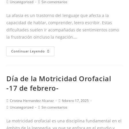
de
de
Categoría
Comentarios
Uncategorized
Sin comentarios
la
la
de
de
entrada:
entrada:
la
la
La afasia es un trastorno del lenguaje que afecta a la
entrada:
entrada:
capacidad de hablar, comprender, leero escribir. Estas
dificultades suelen ir acompañadas de sentimientos como
la frustración oincluso la negación.…
Afasia
Continuar Leyendo
y
familia:
cómo
Día de la Motricidad Orofacial
ayudar
en
-17 de febrero-
casa.
Autor
Publicación
Cristina Hernandez Alcaraz
febrero 17, 2025
de
de
Categoría
Comentarios
Uncategorized
Sin comentarios
la
la
de
de
entrada:
entrada:
la
la
La motricidad orofacial es una disciplina fundamental en el
entrada:
entrada:
ámbito de la logopedia, ya que se enfoca en el estudio y