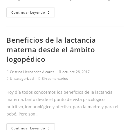
¿Cómo
Continuar Leyendo
elegir
un
buen
Beneficios de la lactancia
logopeda?
Las
materna desde el ámbito
claves
logopédico
para
distinguir
Autor
Publicación
Cristina Hernandez Alcaraz
octubre 26, 2017
a
de
de
Categoría
Comentarios
Uncategorized
Sin comentarios
la
la
un
de
de
entrada:
entrada:
la
la
profesional
Hoy día todos conocemos los beneficios de la lactancia
entrada:
entrada:
con
materna, tanto desde el punto de vista psicológico,
garantías
nutritivo, inmunológico y afectivo, para la madre y para el
bebé. Pero son…
Beneficios
Continuar Leyendo