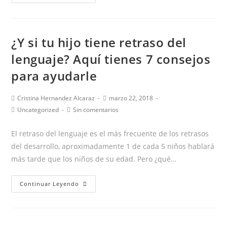
para
detectar
el
¿Y si tu hijo tiene retraso del
RETRASO
DEL
lenguaje? Aquí tienes 7 consejos
LENGUAJE
para ayudarle
Autor
Publicación
Cristina Hernandez Alcaraz
marzo 22, 2018
de
de
Categoría
Comentarios
Uncategorized
Sin comentarios
la
la
de
de
entrada:
entrada:
la
la
El retraso del lenguaje es el más frecuente de los retrasos
entrada:
entrada:
del desarrollo, aproximadamente 1 de cada 5 niños hablará
más tarde que los niños de su edad. Pero ¿qué…
¿Y
Continuar Leyendo
si
tu
hijo