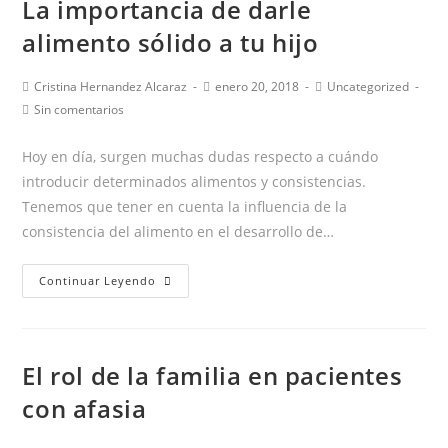
La importancia de darle
tiene
retraso
alimento sólido a tu hijo
del
lenguaje?
Autor
Publicación
Categoría
Cristina Hernandez Alcaraz
enero 20, 2018
Uncategorized
de
de
de
Comentarios
Aquí
Sin comentarios
la
la
la
de
tienes
entrada:
entrada:
entrada:
la
Hoy en día, surgen muchas dudas respecto a cuándo
7
entrada:
introducir determinados alimentos y consistencias.
consejos
Tenemos que tener en cuenta la influencia de la
para
consistencia del alimento en el desarrollo de…
ayudarle
La
Continuar Leyendo
importancia
de
darle
El rol de la familia en pacientes
alimento
sólido
con afasia
a