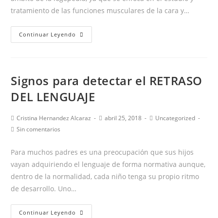
tratamiento de las funciones musculares de la cara y…
Día
Continuar Leyendo
de
la
Motricidad
Signos para detectar el RETRASO
Orofacial
-17
DEL LENGUAJE
de
febrero-
Autor
Publicación
Categoría
Cristina Hernandez Alcaraz
abril 25, 2018
Uncategorized
de
de
de
Comentarios
Sin comentarios
la
la
la
de
entrada:
entrada:
entrada:
la
Para muchos padres es una preocupación que sus hijos
entrada:
vayan adquiriendo el lenguaje de forma normativa aunque,
dentro de la normalidad, cada niño tenga su propio ritmo
de desarrollo. Uno…
Signos
Continuar Leyendo