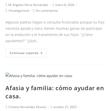
Autor
Publicación
M. Ángeles Parra Hernández
enero 8, 2026
de
de
Categoría
Comentarios
Uncategorized
Sin comentarios
la
la
de
de
entrada:
entrada:
la
la
Algunos padres llegan a consulta frustrados porque su hijo
entrada:
entrada:
necesita ayuda y claro, tienen muchas ganas de participar
en la evolución y el tratamiento de sus hijos. “¿Cómo
ayudamos?” “¿Qué…
¿Cómo
Continuar Leyendo
ayudo
al
logopeda?
Afasia y familia: cómo ayudar en
casa.
Autor
Publicación
Cristina Hernandez Alcaraz
octubre 27, 2025