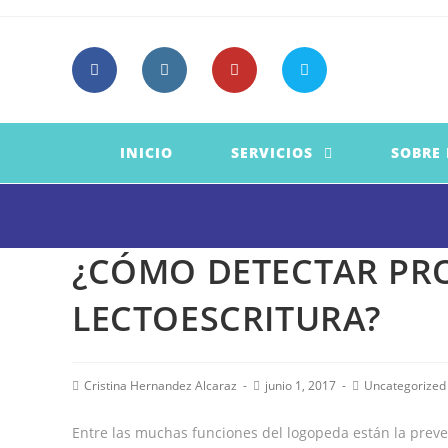
Saltar
al
contenido
INICIO
SERVICIOS
SOBRE
¿CÓMO DETECTAR PR
LECTOESCRITURA?
Autor
Publicación
Categoría
Cristina Hernandez Alcaraz
junio 1, 2017
Uncategorized
de
de
de
la
la
la
Entre las muchas funciones del logopeda están la preve
entrada:
entrada:
entrada: