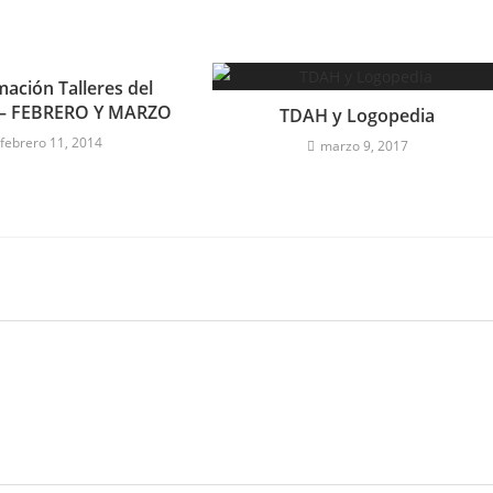
ación Talleres del
 – FEBRERO Y MARZO
TDAH y Logopedia
febrero 11, 2014
marzo 9, 2017