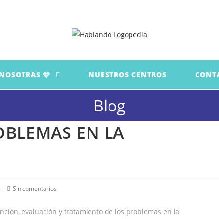
 NOSOTRAS 🩵
NUESTROS CENTROS
CONT
Blog
OBLEMAS EN LA
Comentarios
Sin comentarios
de
la
nción, evaluación y tratamiento de los problemas en la
entrada: