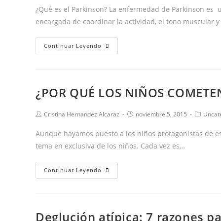
la
la
la
¿Qué es el Parkinson? La enfermedad de Parkinson es u
entrada:
entrada:
entrada:
encargada de coordinar la actividad, el tono muscular 
Parkinson
Continuar Leyendo
y
Logopedia
¿POR QUÉ LOS NIÑOS COMETE
Autor
Publicación
Categor
Cristina Hernandez Alcaraz
noviembre 5, 2015
Uncat
de
de
de
la
la
la
Aunque hayamos puesto a los niños protagonistas de este
entrada:
entrada:
entrada
tema en exclusiva de los niños. Cada vez es…
¿POR
Continuar Leyendo
QUÉ
LOS
NIÑOS
Deglución atípica: 7 razones pa
COMETEN