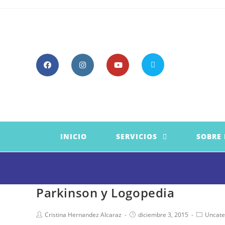
Saltar
al
contenido
INICIO
SERVICIOS
SOBRE
Parkinson y Logopedia
Autor
Publicación
Categorí
Cristina Hernandez Alcaraz
diciembre 3, 2015
Uncate
de
de
de