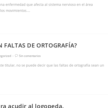
la
na enfermedad que afecta al sistema nervioso en el área
entrada:
y los movimientos.…
N FALTAS DE ORTOGRAFÍA?
ía
Comentarios
egorized
Sin comentarios
de
la
 titular, no se puede decir que las faltas de ortografía sean un
:
entrada:
ra acudir al logopeda.