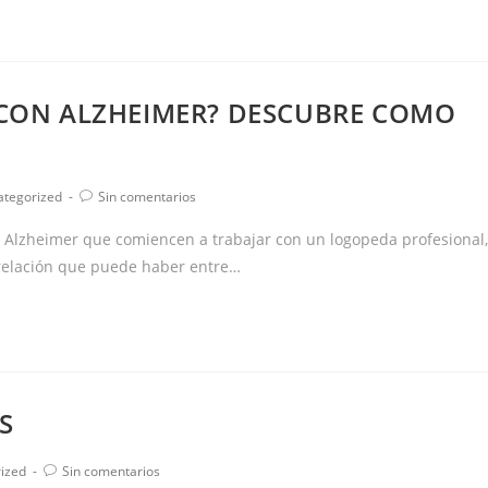
 CON ALZHEIMER? DESCUBRE COMO
ría
Comentarios
ategorized
Sin comentarios
de
la
 Alzheimer que comiencen a trabajar con un logopeda profesional,
a:
entrada:
relación que puede haber entre…
S
Comentarios
ized
Sin comentarios