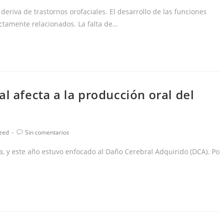
de
la
deriva de trastornos orofaciales. El desarrollo de las funciones
entrada:
rectamente relacionados. La falta de…
l afecta a la producción oral del
Comentarios
zed
Sin comentarios
de
la
a, y este año estuvo enfocado al Daño Cerebral Adquirido (DCA). Po
entrada: