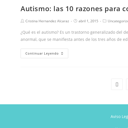
daño
Autismo: las 10 razones para c
cerebral
afecta
Autor
Publicación
Categoría
Cristina Hernandez Alcaraz
abril 1, 2015
Uncategoriz
a
de
de
de
la
la
la
la
¿Qué es el autismo? Es un trastorno generalizado del de
entrada:
entrada:
entrada:
producción
anormal, que se manifiesta antes de los tres años de e
oral
del
Autismo:
Continuar Leyendo
lenguaje.
las
Enfoque
10
cognitivo.
razones
para
Ir a l
contar
con
el
logopeda
Aviso Leg