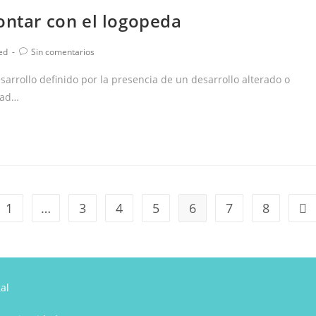
ontar con el logopeda
Comentarios
ed
Sin comentarios
de
la
sarrollo definido por la presencia de un desarrollo alterado o
entrada:
dad…
1
…
3
4
5
6
7
8
a página anterior
Ir 
al