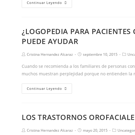
TRASTORNO
Continuar Leyendo
DEL
APRENDIZAJE
NO
¿LOGOPEDIA PARA PACIENTES
VERBAL
PUEDE AYUDAR
Autor
Publicación
Catego
Cristina Hernandez Alcaraz
septiembre 10, 2015
Unc
de
de
de
la
la
la
Cuando se recomienda a los familiares de personas con
entrada:
entrada:
entrad
muchos muestran perplejidad porque no entienden la 
¿LOGOPEDIA
Continuar Leyendo
PARA
PACIENTES
CON
LOS TRASTORNOS OROFACIALE
ALZHEIMER?
DESCUBRE
Autor
Publicación
Categoría
Cristina Hernandez Alcaraz
mayo 20, 2015
Uncategor
COMO