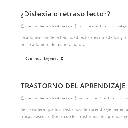
hay
¿Dislexia o retraso lector?
que
tratarla
Autor
Publicación
Categoría
Cristina Hernandez Alcaraz
octubre 9, 2015
Uncatego
a
de
de
de
tiempo
la
la
la
La adquisición de la habilidad lectora es uno de los gra
entrada:
entrada:
entrada:
no se adquiere de manera natural…
¿Dislexia
Continuar Leyendo
o
retraso
lector?
TRASTORNO DEL APRENDIZAJE
Autor
Publicación
Catego
Cristina Hernandez Alcaraz
septiembre 24, 2015
Unc
de
de
de
la
la
la
Se considera que los trastornos de aprendizaje tienen u
entrada:
entrada:
entrad
fracaso escolar. Dentro de los trastornos de aprendiza