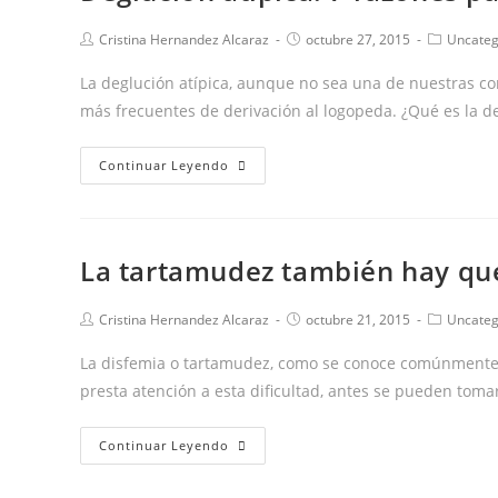
FALTAS
Autor
Publicación
Categoría
Cristina Hernandez Alcaraz
octubre 27, 2015
Uncateg
DE
de
de
de
ORTOGRAFÍA?
la
la
la
La deglución atípica, aunque no sea una de nuestras co
entrada:
entrada:
entrada:
más frecuentes de derivación al logopeda. ¿Qué es la 
Deglución
Continuar Leyendo
atípica:
7
razones
La tartamudez también hay que
para
acudir
Autor
Publicación
Categoría
Cristina Hernandez Alcaraz
octubre 21, 2015
Uncateg
al
de
de
de
logopeda.
la
la
la
La disfemia o tartamudez, como se conoce comúnmente, a
entrada:
entrada:
entrada:
presta atención a esta dificultad, antes se pueden tom
La
Continuar Leyendo
tartamudez
también