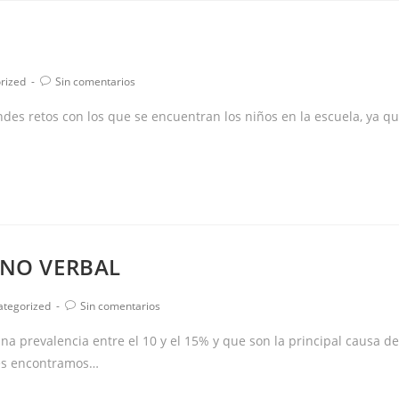
Comentarios
rized
Sin comentarios
de
la
ndes retos con los que se encuentran los niños en la escuela, ya q
entrada:
 NO VERBAL
ría
Comentarios
ategorized
Sin comentarios
de
la
na prevalencia entre el 10 y el 15% y que son la principal causa de
a:
entrada:
jes encontramos…