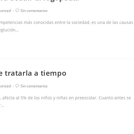
Comentarios
orized
Sin comentarios
de
la
mpetencias más conocidas entre la sociedad, es una de las causas
entrada:
deglución…
 tratarla a tiempo
Comentarios
orized
Sin comentarios
de
la
fecta al 5% de los niños y niñas en preescolar. Cuanto antes se
entrada:
ar…