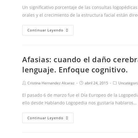
de
de
de
PUEDE
la
la
la
Un significativo porcentaje de las consultas logopédicas 
entrada:
entrada:
entrada:
AYUDAR
orales y el crecimiento de la estructura facial están di
LOS
Continuar Leyendo
TRASTORNOS
OROFACIALES
Afasias: cuando el daño cerebra
lenguaje. Enfoque cognitivo.
Autor
Publicación
Categoría
Cristina Hernandez Alcaraz
abril 24, 2015
Uncategori
de
de
de
la
la
la
El pasado 6 de marzo fue el Día Europeo de la Logopedi
entrada:
entrada:
entrada:
ello desde Hablando Logopedia nos gustaría hablaros…
Afasias:
Continuar Leyendo
cuando
el