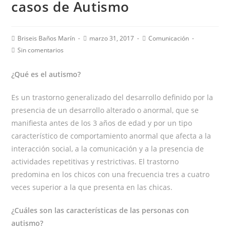
casos de Autismo
Autor
Publicación
Categoría
Briseis Baños Marín
marzo 31, 2017
Comunicación
de
de
de
Comentarios
Sin comentarios
la
la
la
de
entrada:
entrada:
entrada:
la
¿Qué es el autismo?
entrada:
Es un trastorno generalizado del desarrollo definido por la
presencia de un desarrollo alterado o anormal, que se
manifiesta antes de los 3 años de edad y por un tipo
característico de comportamiento anormal que afecta a la
interacción social, a la comunicación y a la presencia de
actividades repetitivas y restrictivas. El trastorno
predomina en los chicos con una frecuencia tres a cuatro
veces superior a la que presenta en las chicas.
¿Cuáles son las características de las personas con
autismo?