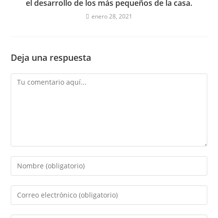
el desarrollo de los más pequeños de la casa.
enero 28, 2021
Deja una respuesta
Comentario
Introduce
tu
nombre
Introduce
o
tu
nombre
dirección