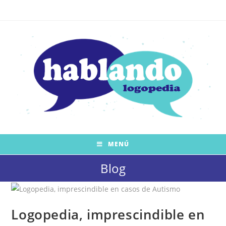
Saltar
al
contenido
MENÚ
Blog
Logopedia, imprescindible en