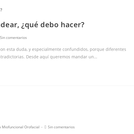
dear, ¿qué debo hacer?
omentarios
Sin comentarios
e
on esta duda, y especialmente confundidos, porque diferentes
ntrada:
ontradictorias. Desde aquí queremos mandar un…
ía
Comentarios
a Miofuncional Orofacial
Sin comentarios
de