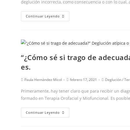
deglución incorrecta, como consecuencia o con lo cual,
“¿Cómo
Continuar Leyendo
sé
si
trago
de
manera
“¿Cómo sé si trago de adecuad
adecuada?”
es.
Deglución
atípica
Autor
Publicación
Categoría
Paula Hernández Micol
febrero 17, 2021
Deglución
/
Ter
o
de
de
de
adaptada:
la
la
la
Primeramente, hay tener claro que para recibir un diag
porqué
entrada:
entrada:
entrada:
formado en Terapia Orofacial y Miofuncional. Es posibl
sucede
y
“¿Cómo
Continuar Leyendo
qué
sé
puedes
si