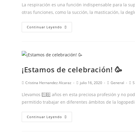
la
la
la
La respiración es una función indispensable para la su
entrada:
entrada:
entrada
otras funciones, como la succión, la masticación, la degl
Y
Continuar Leyendo
TÚ…
¿CÓMO
RESPIRAS?
¡Estamos de celebración! 🥳
Autor
Publicación
Categoría
Co
Cristina Hernandez Alcaraz
julio 16, 2020
General
S
de
de
de
de
la
la
la
la
Llevamos 1️⃣0️⃣ años en esta preciosa profesión y no po
entrada:
entrada:
entrada:
en
permitido trabajar en diferentes ámbitos de la logopedi
¡Estamos
Continuar Leyendo
de
celebración!