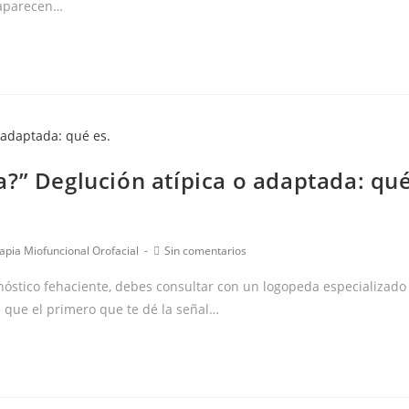
 aparecen…
a?” Deglución atípica o adaptada: qu
Comentarios
apia Miofuncional Orofacial
Sin comentarios
de
la
nóstico fehaciente, debes consultar con un logopeda especializado
entrada:
e que el primero que te dé la señal…