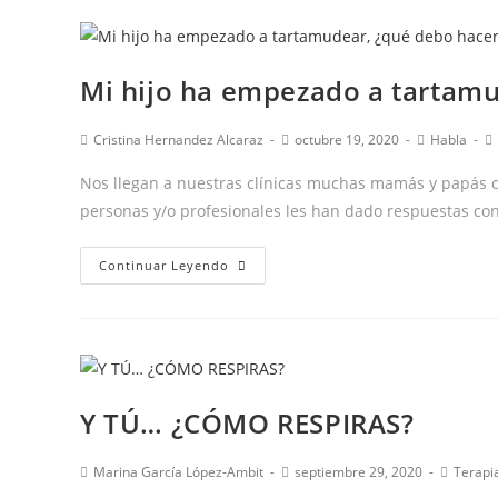
hacer
trago
de
adecuada?”
Mi hijo ha empezado a tartamu
Deglución
atípica
Autor
Publicación
Categoría
C
Cristina Hernandez Alcaraz
octubre 19, 2020
Habla
o
de
de
de
d
adaptada:
la
la
la
la
Nos llegan a nuestras clínicas muchas mamás y papás c
entrada:
entrada:
entrada:
e
qué
personas y/o profesionales les han dado respuestas c
es.
Mi
Continuar Leyendo
hijo
ha
empezado
a
tartamudear,
Y TÚ… ¿CÓMO RESPIRAS?
¿qué
debo
Autor
Publicación
Categor
Marina García López-Ambit
septiembre 29, 2020
Terapi
hacer?
de
de
de