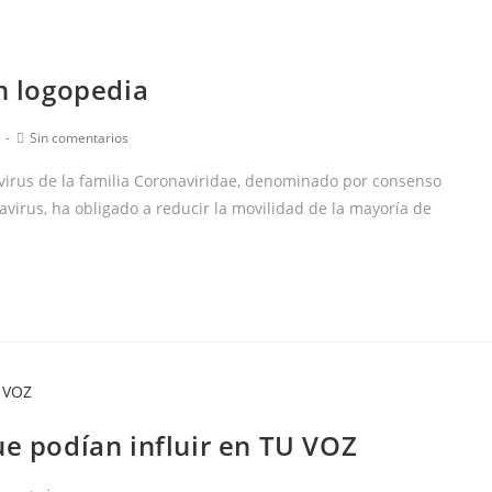
en logopedia
Comentarios
Sin comentarios
de
la
virus de la familia Coronaviridae, denominado por consenso
entrada:
irus, ha obligado a reducir la movilidad de la mayoría de
ue podían influir en TU VOZ