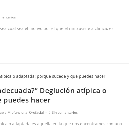
arios
omentarios
a cual sea el motivo por el que el niño asiste a clínica, es
a:
adecuada?” Deglución atípica o
é puedes hacer
Comentarios
apia Miofuncional Orofacial
Sin comentarios
de
la
típica o adaptada es aquella en la que nos encontramos con una
entrada: