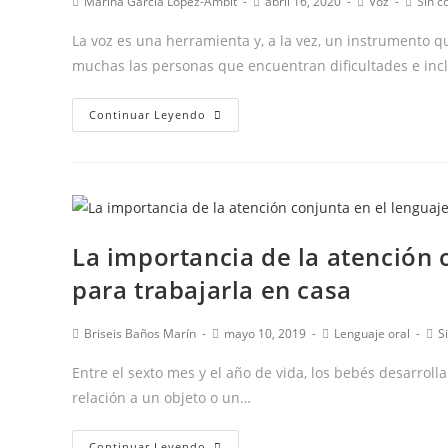
Autor
Publicación
Categoría
Comen
Marina García López-Ambit
abril 16, 2020
Voz
Sin c
de
de
de
de
la
la
la
la
La voz es una herramienta y, a la vez, un instrumento 
entrada:
entrada:
entrada:
entrad
muchas las personas que encuentran dificultades e inc
Los
Continuar Leyendo
3
factores
que
no
sabías
La importancia de la atención 
que
para trabajarla en casa
podían
influir
Autor
Publicación
Categoría
Co
Briseis Baños Marín
mayo 10, 2019
Lenguaje oral
S
en
de
de
de
de
TU
la
la
la
la
Entre el sexto mes y el año de vida, los bebés desarroll
VOZ
entrada:
entrada:
entrada:
ent
relación a un objeto o un…
La
Continuar Leyendo