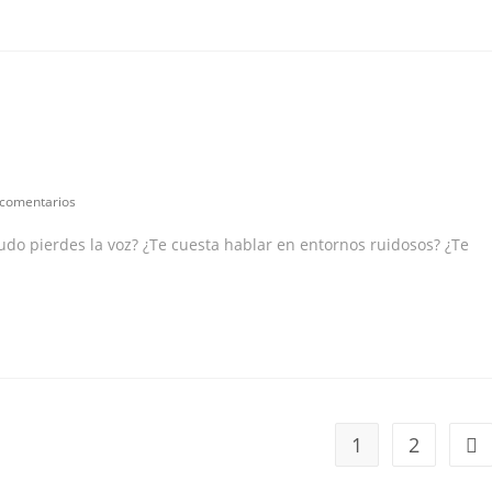
ntarios
 comentarios
nudo pierdes la voz? ¿Te cuesta hablar en entornos ruidosos? ¿Te
ada:
1
2
Ir 