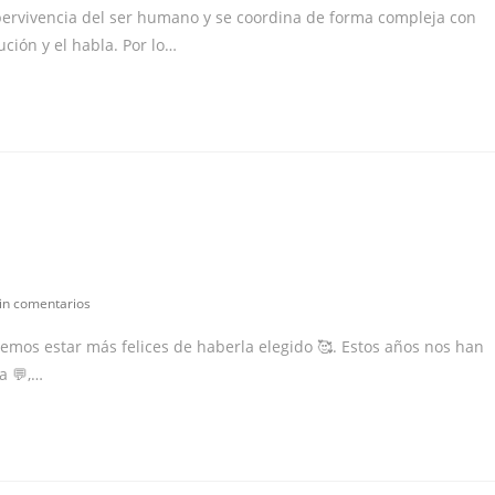
la
pervivencia del ser humano y se coordina de forma compleja con
:
entrada:
ución y el habla. Por lo…
mentarios
in comentarios
demos estar más felices de haberla elegido 🥰. Estos años nos han
trada:
a 💬,…