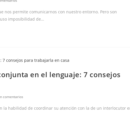
tarios
omentarios
que nos permite comunicarnos con nuestro entorno. Pero son
a:
luso imposibilidad de…
conjunta en el lenguaje: 7 consejos
mentarios
in comentarios
an la habilidad de coordinar su atención con la de un interlocutor 
rada: