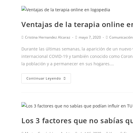
🥳
Ventajas de la terapia online 
Autor
Publicación
Categoría
Cristina Hernandez Alcaraz
mayo 7, 2020
Comunicación
de
de
de
la
la
la
Durante las últimas semanas, la aparición de un nuevo 
entrada:
entrada:
entrada:
internacional COVID-19 y también conocido como Coronav
la población y a permanecer en sus hogares.…
Ventajas
Continuar Leyendo
de
la
terapia
online
en
Los 3 factores que no sabías q
logopedia