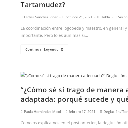
Tartamudez?
Autor
Publicación
Categoría
Coment
Esther Sánchez Pinar
octubre 21, 2021
Habla
Sin c
de
de
de
de
la
la
la
la
La coordinación entre logopeda y maestro, en general y se
entrada:
entrada:
entrada:
entrad
importante. Pero lo es aún más si…
¿Cómo
Continuar Leyendo
pueden
ayudar
los
profesores
a
“¿Cómo sé si trago de manera 
sus
adaptada: porqué sucede y qu
alumnos
con
Autor
Publicación
Categoría
Paula Hernández Micol
febrero 17, 2021
Deglución
/
Ter
Tartamudez?
de
de
de
la
la
la
Como os explicamos en el post anterior, la deglución a
entrada:
entrada:
entrada: