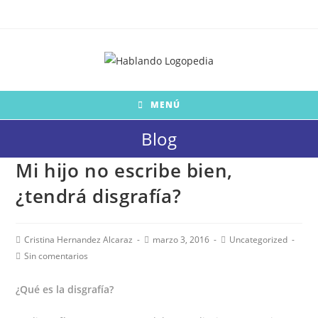
Saltar
al
contenido
MENÚ
Blog
Mi hijo no escribe bien,
¿tendrá disgrafía?
Autor
Publicación
Categoría
Cristina Hernandez Alcaraz
marzo 3, 2016
Uncategorized
de
de
de
Comentarios
Sin comentarios
la
la
la
de
entrada:
entrada:
entrada:
la
¿Qué es la disgrafía?
entrada: