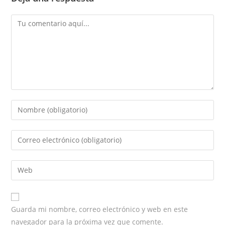
Comentario
Introduce
tu
nombre
Introduce
o
tu
nombre
dirección
Introduce
de
de
la
usuario
correo
URL
para
electrónico
de
comentar
Guarda mi nombre, correo electrónico y web en este
para
tu
navegador para la próxima vez que comente.
comentar