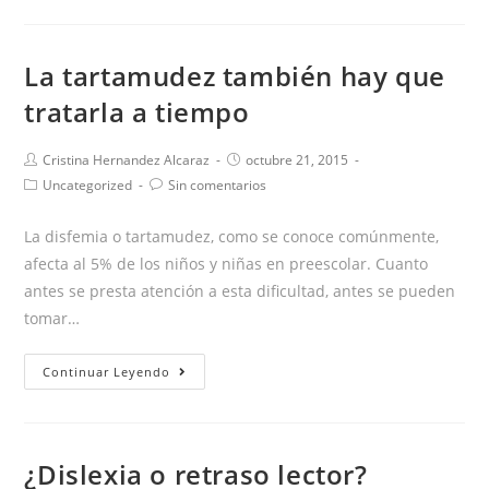
7
razones
La tartamudez también hay que
para
tratarla a tiempo
acudir
al
logopeda.
Autor
Publicación
Cristina Hernandez Alcaraz
octubre 21, 2015
de
de
Categoría
Comentarios
Uncategorized
Sin comentarios
la
la
de
de
entrada:
entrada:
la
la
La disfemia o tartamudez, como se conoce comúnmente,
entrada:
entrada:
afecta al 5% de los niños y niñas en preescolar. Cuanto
antes se presta atención a esta dificultad, antes se pueden
tomar…
La
Continuar Leyendo
tartamudez
también
hay
¿Dislexia o retraso lector?
que