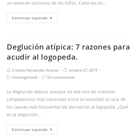
un tema en exclusiva de los niños. Cada vez es…
¿POR
Continuar Leyendo
QUÉ
LOS
NIÑOS
Deglución atípica: 7 razones para
COMETEN
acudir al logopeda.
FALTAS
DE
ORTOGRAFÍA?
Autor
Publicación
Cristina Hernandez Alcaraz
octubre 27, 2015
de
de
Categoría
Comentarios
Uncategorized
Sin comentarios
la
la
de
de
entrada:
entrada:
la
la
La deglución atípica, aunque no sea una de nuestras
entrada:
entrada:
competencias más conocidas entre la sociedad, es una de
las causas más frecuentes de derivación al logopeda. ¿Qué
es la deglución…
Deglución
Continuar Leyendo
atípica: