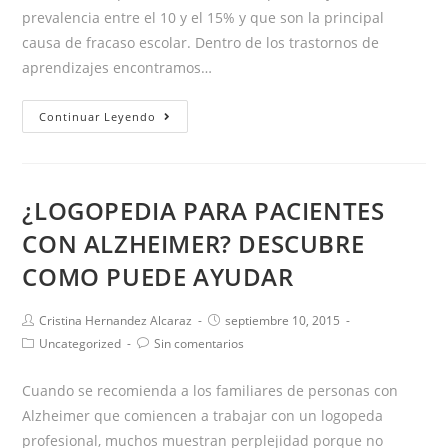
prevalencia entre el 10 y el 15% y que son la principal
causa de fracaso escolar. Dentro de los trastornos de
aprendizajes encontramos…
TRASTORNO
Continuar Leyendo
DEL
APRENDIZAJE
NO
¿LOGOPEDIA PARA PACIENTES
VERBAL
CON ALZHEIMER? DESCUBRE
COMO PUEDE AYUDAR
Autor
Publicación
Cristina Hernandez Alcaraz
septiembre 10, 2015
de
de
Categoría
Comentarios
Uncategorized
Sin comentarios
la
la
de
de
entrada:
entrada:
la
la
Cuando se recomienda a los familiares de personas con
entrada:
entrada:
Alzheimer que comiencen a trabajar con un logopeda
profesional, muchos muestran perplejidad porque no