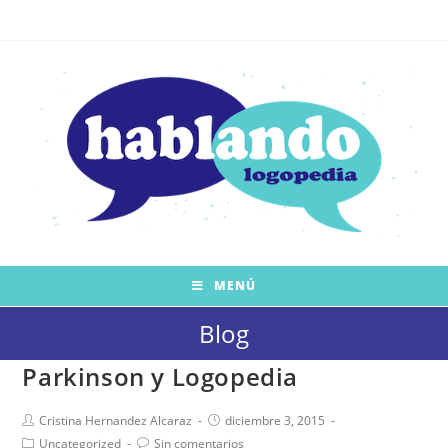
Saltar
al
contenido
MENÚ
Blog
Parkinson y Logopedia
Autor
Publicación
Cristina Hernandez Alcaraz
diciembre 3, 2015
de
de
Categoría
Comentarios
Uncategorized
Sin comentarios