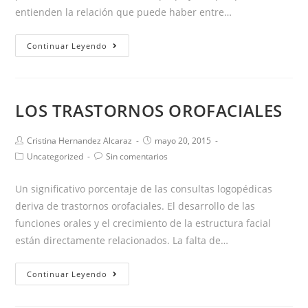
entienden la relación que puede haber entre…
¿LOGOPEDIA
Continuar Leyendo
PARA
PACIENTES
CON
LOS TRASTORNOS OROFACIALES
ALZHEIMER?
DESCUBRE
Autor
Publicación
Cristina Hernandez Alcaraz
mayo 20, 2015
COMO
de
de
Categoría
Comentarios
Uncategorized
Sin comentarios
PUEDE
la
la
de
de
entrada:
entrada:
AYUDAR
la
la
Un significativo porcentaje de las consultas logopédicas
entrada:
entrada:
deriva de trastornos orofaciales. El desarrollo de las
funciones orales y el crecimiento de la estructura facial
están directamente relacionados. La falta de…
LOS
Continuar Leyendo
TRASTORNOS
OROFACIALES