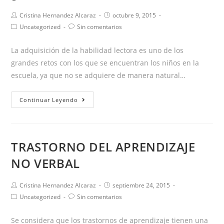
tratarla
Autor
Publicación
Cristina Hernandez Alcaraz
octubre 9, 2015
a
de
de
Categoría
Comentarios
Uncategorized
Sin comentarios
tiempo
la
la
de
de
entrada:
entrada:
la
la
La adquisición de la habilidad lectora es uno de los
entrada:
entrada:
grandes retos con los que se encuentran los niños en la
escuela, ya que no se adquiere de manera natural…
¿Dislexia
Continuar Leyendo
o
retraso
lector?
TRASTORNO DEL APRENDIZAJE
NO VERBAL
Autor
Publicación
Cristina Hernandez Alcaraz
septiembre 24, 2015
de
de
Categoría
Comentarios
Uncategorized
Sin comentarios
la
la
de
de
entrada:
entrada:
la
la
Se considera que los trastornos de aprendizaje tienen una
entrada:
entrada: