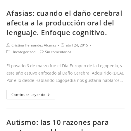
Afasias: cuando el daño cerebral
afecta a la producción oral del
lenguaje. Enfoque cognitivo.
Autor
Publicación
Cristina Hernandez Alcaraz
abril 24, 2015
de
de
Categoría
Comentarios
Uncategorized
Sin comentarios
la
la
de
de
entrada:
entrada:
la
la
El pasado 6 de marzo fue el Día Europeo de la Logopedia, y
entrada:
entrada:
este año estuvo enfocado al Daño Cerebral Adquirido (DCA).
Por ello desde Hablando Logopedia nos gustaría hablaros…
Afasias:
Continuar Leyendo
cuando
el
daño
Autismo: las 10 razones para
cerebral
afecta