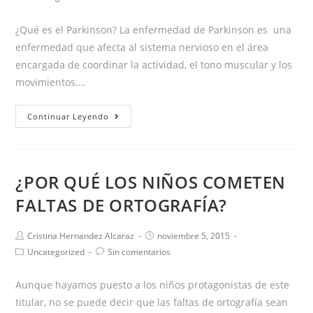
la
la
de
de
entrada:
entrada:
la
la
¿Qué es el Parkinson? La enfermedad de Parkinson es una
entrada:
entrada:
enfermedad que afecta al sistema nervioso en el área
encargada de coordinar la actividad, el tono muscular y los
movimientos.…
Parkinson
Continuar Leyendo
y
Logopedia
¿POR QUÉ LOS NIÑOS COMETEN
FALTAS DE ORTOGRAFÍA?
Autor
Publicación
Cristina Hernandez Alcaraz
noviembre 5, 2015
de
de
Categoría
Comentarios
Uncategorized
Sin comentarios
la
la
de
de
entrada:
entrada:
la
la
Aunque hayamos puesto a los niños protagonistas de este
entrada:
entrada:
titular, no se puede decir que las faltas de ortografía sean