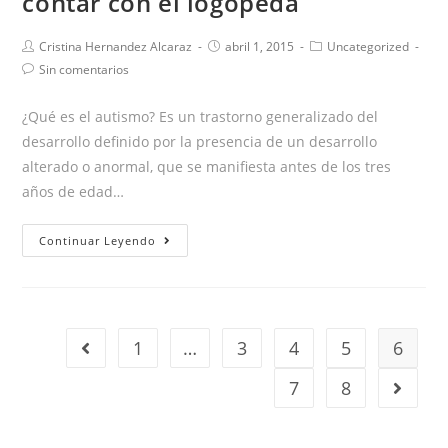
contar con el logopeda
a
la
Autor
Publicación
Categoría
Cristina Hernandez Alcaraz
abril 1, 2015
Uncategorized
de
de
de
Comentarios
Sin comentarios
producción
la
la
la
de
oral
entrada:
entrada:
entrada:
la
¿Qué es el autismo? Es un trastorno generalizado del
del
entrada:
desarrollo definido por la presencia de un desarrollo
lenguaje.
alterado o anormal, que se manifiesta antes de los tres
Enfoque
años de edad…
cognitivo.
Autismo:
Continuar Leyendo
las
10
razones
para
1
…
3
4
5
6
Ir a la página anterior
contar
con
7
8
Ir a la 
el
logopeda