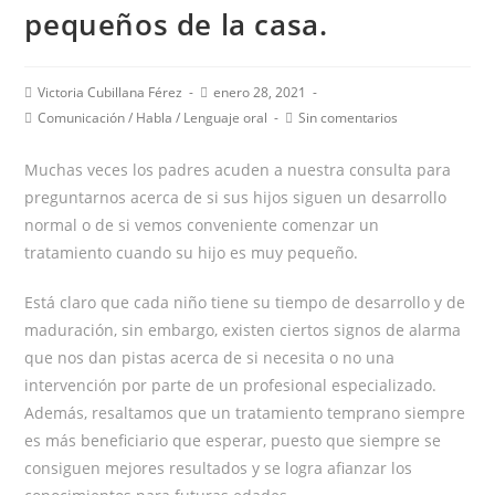
pequeños de la casa.
Autor
Publicación
Victoria Cubillana Férez
enero 28, 2021
de
de
Categoría
Comentarios
Comunicación
/
Habla
/
Lenguaje oral
Sin comentarios
la
la
de
de
entrada:
entrada:
la
la
Muchas veces los padres acuden a nuestra consulta para
entrada:
entrada:
preguntarnos acerca de si sus hijos siguen un desarrollo
normal o de si vemos conveniente comenzar un
tratamiento cuando su hijo es muy pequeño.
Está claro que cada niño tiene su tiempo de desarrollo y de
maduración, sin embargo, existen ciertos signos de alarma
que nos dan pistas acerca de si necesita o no una
intervención por parte de un profesional especializado.
Además, resaltamos que un tratamiento temprano siempre
es más beneficiario que esperar, puesto que siempre se
consiguen mejores resultados y se logra afianzar los