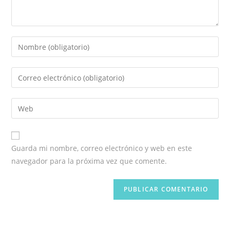
Introduce
tu
nombre
Introduce
o
tu
nombre
dirección
Introduce
de
de
la
usuario
correo
URL
para
electrónico
de
comentar
Guarda mi nombre, correo electrónico y web en este
para
tu
navegador para la próxima vez que comente.
comentar
web
(opcional)