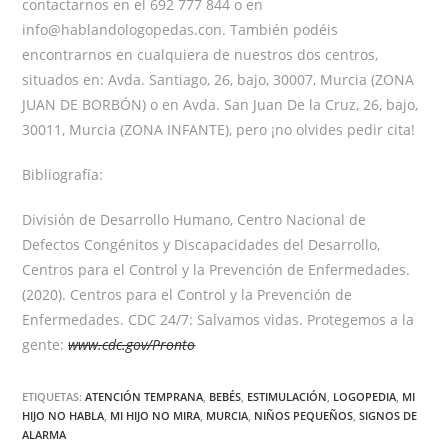
contactarnos en el 692 777 844 o en
info@hablandologopedas.con. También podéis
encontrarnos en cualquiera de nuestros dos centros,
situados en: Avda. Santiago, 26, bajo, 30007, Murcia (ZONA
JUAN DE BORBÓN) o en Avda. San Juan De la Cruz, 26, bajo,
30011, Murcia (ZONA INFANTE), pero ¡no olvides pedir cita!
Bibliografía:
División de Desarrollo Humano, Centro Nacional de
Defectos Congénitos y Discapacidades del Desarrollo,
Centros para el Control y la Prevención de Enfermedades.
(2020). Centros para el Control y la Prevención de
Enfermedades. CDC 24/7: Salvamos vidas. Protegemos a la
gente:
www.cdc.gov/Pronto
ETIQUETAS:
ATENCIÓN TEMPRANA
,
BEBÉS
,
ESTIMULACIÓN
,
LOGOPEDIA
,
MI
HIJO NO HABLA
,
MI HIJO NO MIRA
,
MURCIA
,
NIÑOS PEQUEÑOS
,
SIGNOS DE
ALARMA