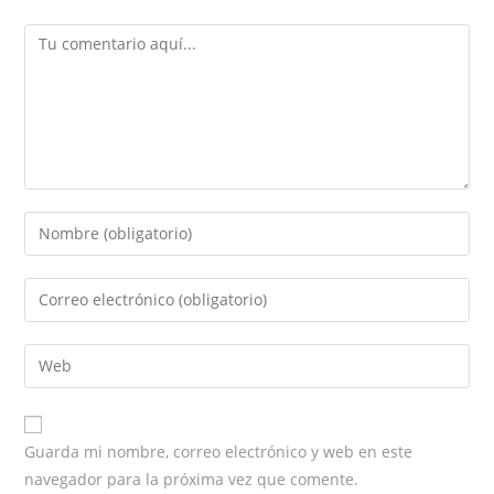
Comentario
Introduce
tu
nombre
Introduce
o
tu
nombre
dirección
Introduce
de
de
la
usuario
correo
URL
para
electrónico
de
comentar
Guarda mi nombre, correo electrónico y web en este
para
tu
navegador para la próxima vez que comente.
comentar