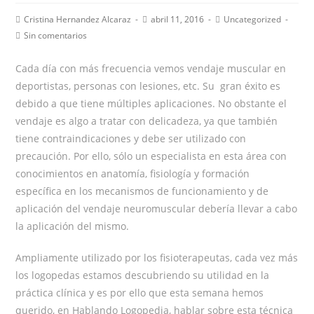
Autor
Publicación
Categoría
Cristina Hernandez Alcaraz
abril 11, 2016
Uncategorized
de
de
de
Comentarios
Sin comentarios
la
la
la
de
entrada:
entrada:
entrada:
la
Cada día con más frecuencia vemos vendaje muscular en
entrada:
deportistas, personas con lesiones, etc. Su gran éxito es
debido a que tiene múltiples aplicaciones. No obstante el
vendaje es algo a tratar con delicadeza, ya que también
tiene contraindicaciones y debe ser utilizado con
precaución. Por ello, sólo un especialista en esta área con
conocimientos en anatomía, fisiología y formación
específica en los mecanismos de funcionamiento y de
aplicación del vendaje neuromuscular debería llevar a cabo
la aplicación del mismo.
Ampliamente utilizado por los fisioterapeutas, cada vez más
los logopedas estamos descubriendo su utilidad en la
práctica clínica y es por ello que esta semana hemos
querido, en Hablando Logopedia, hablar sobre esta técnica