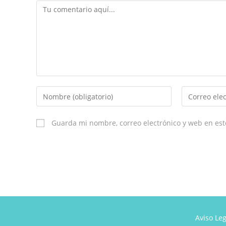
Comentario
Introduce
Introduce
tu
tu
nombre
dirección
Guarda mi nombre, correo electrónico y web en es
o
de
nombre
correo
de
electrónico
usuario
para
para
comentar
comentar
Aviso Leg