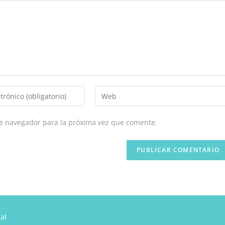
Introduce
la
URL
te navegador para la próxima vez que comente.
de
tu
web
(opcional)
al