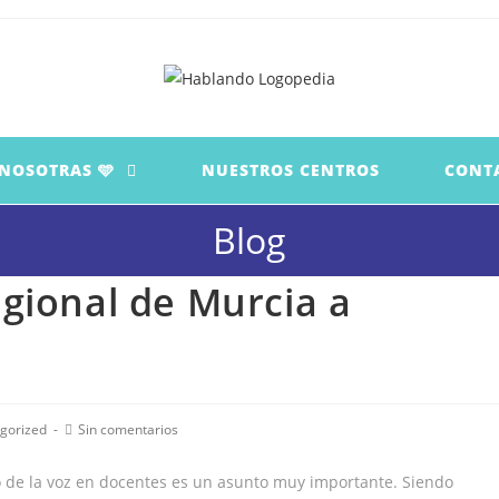
 NOSOTRAS 🩵
NUESTROS CENTROS
CONT
Blog
gional de Murcia a
ía
Comentarios
gorized
Sin comentarios
de
la
o de la voz en docentes es un asunto muy importante. Siendo
:
entrada: