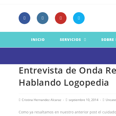
Saltar
al
contenido
INICIO
SERVICIOS
SOBRE
Entrevista de Onda Re
Hablando Logopedia
Autor
Publicación
Categor
Cristina Hernandez Alcaraz
septiembre 10, 2014
Uncate
de
de
de
la
la
la
Como ya resaltamos en nuestro anterior post el cuidad
entrada:
entrada:
entrada