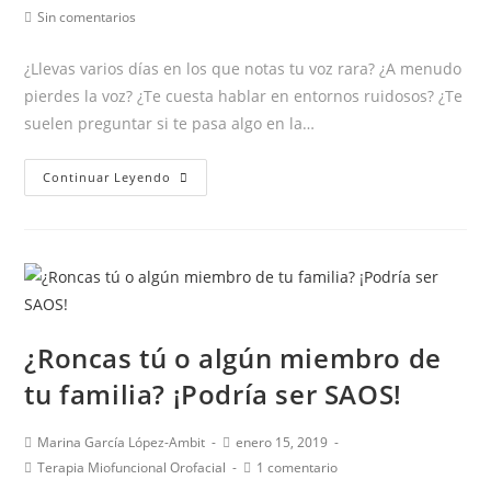
lenguaje:
de
de
de
Comentarios
Sin comentarios
7
la
la
la
de
entrada:
entrada:
entrada:
la
consejos
¿Llevas varios días en los que notas tu voz rara? ¿A menudo
entrada:
para
pierdes la voz? ¿Te cuesta hablar en entornos ruidosos? ¿Te
trabajarla
suelen preguntar si te pasa algo en la…
en
casa
¡¡TU
Continuar Leyendo
VOZ
PUEDE
MEJORAR!!
¿Roncas tú o algún miembro de
tu familia? ¡Podría ser SAOS!
Autor
Publicación
Marina García López-Ambit
enero 15, 2019
de
de
Categoría
Comentarios
Terapia Miofuncional Orofacial
1 comentario
la
la
de
de