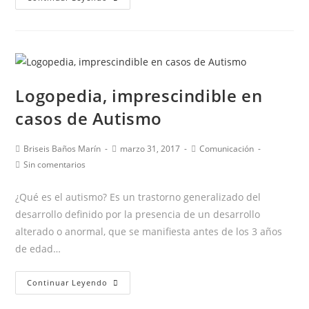
consejos
para
leer
a
niños
Logopedia, imprescindible en
de
casos de Autismo
entre
0
Autor
Publicación
Categoría
Briseis Baños Marín
marzo 31, 2017
Comunicación
y
de
de
de
Comentarios
Sin comentarios
6
la
la
la
de
años
entrada:
entrada:
entrada:
la
¿Qué es el autismo? Es un trastorno generalizado del
entrada:
desarrollo definido por la presencia de un desarrollo
alterado o anormal, que se manifiesta antes de los 3 años
de edad…
Logopedia,
Continuar Leyendo
imprescindible