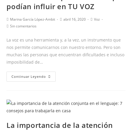
podían influir en TU VOZ
Autor
Publicación
Categoría
Marina García López-Ambit
abril 16, 2020
Voz
de
de
de
Comentarios
Sin comentarios
la
la
la
de
entrada:
entrada:
entrada:
la
La voz es una herramienta y, a la vez, un instrumento que
entrada:
nos permite comunicarnos con nuestro entorno. Pero son
muchas las personas que encuentran dificultades e incluso
imposibilidad de…
Los
Continuar Leyendo
3
factores
que
no
sabías
que
La importancia de la atención
podían