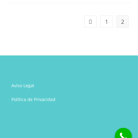
en
casos
de
1
2
Ir a la página anterior
Autismo
Aviso Legal
Política de Privacidad