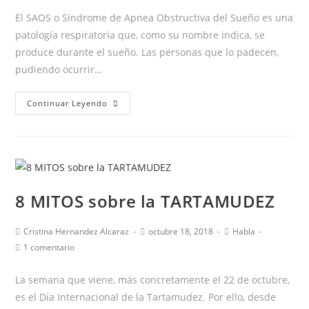
entrada:
entrada:
la
la
El SAOS o Síndrome de Apnea Obstructiva del Sueño es una
entrada:
entrada:
patología respiratoria que, como su nombre indica, se
produce durante el sueño. Las personas que lo padecen,
pudiendo ocurrir…
¿Roncas
Continuar Leyendo
tú
o
algún
miembro
de
8 MITOS sobre la TARTAMUDEZ
tu
familia?
Autor
Publicación
Categoría
Cristina Hernandez Alcaraz
octubre 18, 2018
Habla
¡Podría
de
de
de
Comentarios
1 comentario
ser
la
la
la
de
entrada:
entrada:
entrada:
la
SAOS!
La semana que viene, más concretamente el 22 de octubre,
entrada:
es el Día Internacional de la Tartamudez. Por ello, desde