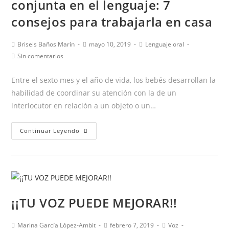
conjunta en el lenguaje: 7
influir
en
consejos para trabajarla en casa
TU
VOZ
Autor
Publicación
Categoría
Briseis Baños Marín
mayo 10, 2019
Lenguaje oral
de
de
de
Comentarios
Sin comentarios
la
la
la
de
entrada:
entrada:
entrada:
la
Entre el sexto mes y el año de vida, los bebés desarrollan la
entrada:
habilidad de coordinar su atención con la de un
interlocutor en relación a un objeto o un…
La
Continuar Leyendo
importancia
de
la
atención
conjunta
¡¡TU VOZ PUEDE MEJORAR!!
en
el
Autor
Publicación
Categoría
Marina García López-Ambit
febrero 7, 2019
Voz