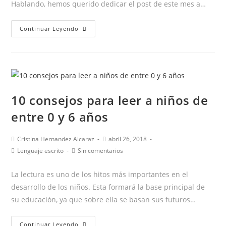
Hablando, hemos querido dedicar el post de este mes a…
8
Continuar Leyendo
MITOS
sobre
la
TARTAMUDEZ
10 consejos para leer a niños de
entre 0 y 6 años
Autor
Publicación
Cristina Hernandez Alcaraz
abril 26, 2018
de
de
Categoría
Comentarios
Lenguaje escrito
Sin comentarios
la
la
de
de
entrada:
entrada:
la
la
La lectura es uno de los hitos más importantes en el
entrada:
entrada:
desarrollo de los niños. Esta formará la base principal de
su educación, ya que sobre ella se basan sus futuros…
10
Continuar Leyendo