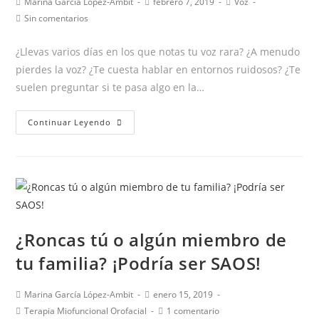
Autor
Publicación
Categoría
Marina García López-Ambit
febrero 7, 2019
Voz
lenguaje:
de
de
de
Comentarios
Sin comentarios
7
la
la
la
de
entrada:
entrada:
entrada:
la
consejos
¿Llevas varios días en los que notas tu voz rara? ¿A menudo
entrada:
para
pierdes la voz? ¿Te cuesta hablar en entornos ruidosos? ¿Te
trabajarla
suelen preguntar si te pasa algo en la…
en
casa
¡¡TU
Continuar Leyendo
VOZ
PUEDE
MEJORAR!!
¿Roncas tú o algún miembro de
tu familia? ¡Podría ser SAOS!
Autor
Publicación
Marina García López-Ambit
enero 15, 2019
de
de
Categoría
Comentarios
Terapia Miofuncional Orofacial
1 comentario