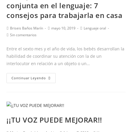
conjunta en el lenguaje: 7
influir
en
consejos para trabajarla en casa
TU
VOZ
Autor
Publicación
Categoría
Briseis Baños Marín
mayo 10, 2019
Lenguaje oral
de
de
de
Comentarios
Sin comentarios
la
la
la
de
entrada:
entrada:
entrada:
la
Entre el sexto mes y el año de vida, los bebés desarrollan la
entrada:
habilidad de coordinar su atención con la de un
interlocutor en relación a un objeto o un…
La
Continuar Leyendo
importancia
de
la
atención
conjunta
¡¡TU VOZ PUEDE MEJORAR!!
en
el