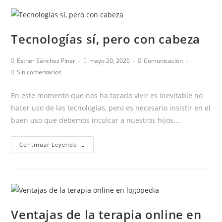
🥳
Tecnologías sí, pero con cabeza
Autor
Publicación
Categoría
Esther Sánchez Pinar
mayo 20, 2020
Comunicación
de
de
de
Comentarios
Sin comentarios
la
la
la
de
entrada:
entrada:
entrada:
la
En este momento que nos ha tocado vivir es inevitable no
entrada:
hacer uso de las tecnologías, pero es necesario insistir en el
buen uso que debemos inculcar a nuestros hijos.…
Tecnologías
Continuar Leyendo
sí,
pero
con
cabeza
Ventajas de la terapia online en