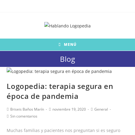
Saltar
al
contenido
MENÚ
Blog
Logopedia: terapia segura en
época de pandemia
Autor
Publicación
Categoría
Briseis Baños Marín
noviembre 19, 2020
General
de
de
de
Comentarios
Sin comentarios
la
la
la
de
entrada:
entrada:
entrada:
la
Muchas familias y pacientes nos preguntan si es seguro
entrada: