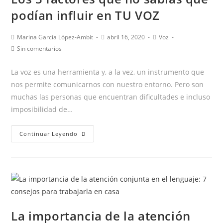
podían influir en TU VOZ
Autor
Publicación
Categoría
Marina García López-Ambit
abril 16, 2020
Voz
de
de
de
Comentarios
Sin comentarios
la
la
la
de
entrada:
entrada:
entrada:
la
La voz es una herramienta y, a la vez, un instrumento que
entrada:
nos permite comunicarnos con nuestro entorno. Pero son
muchas las personas que encuentran dificultades e incluso
imposibilidad de…
Los
Continuar Leyendo
3
factores
que
no
sabías
que
La importancia de la atención
podían