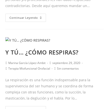
contradictorias. Desde aquí queremos mandar un…
Mi
Continuar Leyendo
hijo
ha
empezado
a
tartamudear,
Y TÚ… ¿CÓMO RESPIRAS?
¿qué
debo
Autor
Publicación
Marina García López-Ambit
septiembre 29, 2020
hacer?
de
de
Categoría
Comentarios
Terapia Miofuncional Orofacial
Sin comentarios
la
la
de
de
entrada:
entrada:
la
la
La respiración es una función indispensable para la
entrada:
entrada:
supervivencia del ser humano y se coordina de forma
compleja con otras funciones, como la succión, la
masticación, la deglución y el habla. Por lo…
Y