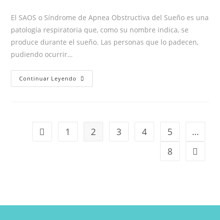
la
la
de
de
entrada:
entrada:
la
la
El SAOS o Síndrome de Apnea Obstructiva del Sueño es una
entrada:
entrada:
patología respiratoria que, como su nombre indica, se
produce durante el sueño. Las personas que lo padecen,
pudiendo ocurrir…
¿Roncas
Continuar Leyendo
tú
o
algún
miembro
1
2
3
4
5
…
Ir a la página anterior
de
tu
8
Ir a la 
familia?
¡Podría
ser
SAOS!