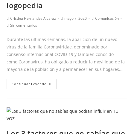
logopedia
Autor
Publicación
Categoría
Cristina Hernandez Alcaraz
mayo 7, 2020
Comunicación
de
de
de
Comentarios
Sin comentarios
la
la
la
de
entrada:
entrada:
entrada:
la
Durante las últimas semanas, la aparición de un nuevo
entrada:
virus de la familia Coronaviridae, denominado por
consenso internacional COVID-19 y también conocido
como Coronavirus, ha obligado a reducir la movilidad de la
mayoría de la población y a permanecer en sus hogares.…
Ventajas
Continuar Leyendo
de
la
terapia
online
en
logopedia
Los 3 factores que no sabías que