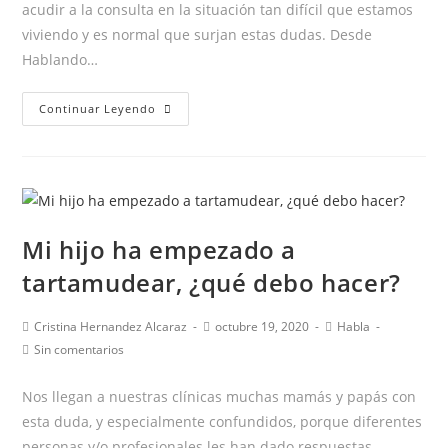
acudir a la consulta en la situación tan difícil que estamos
viviendo y es normal que surjan estas dudas. Desde
Hablando…
Logopedia:
Continuar Leyendo
terapia
segura
en
época
de
Mi hijo ha empezado a
pandemia
tartamudear, ¿qué debo hacer?
Autor
Publicación
Categoría
Cristina Hernandez Alcaraz
octubre 19, 2020
Habla
de
de
de
Comentarios
Sin comentarios
la
la
la
de
entrada:
entrada:
entrada:
la
Nos llegan a nuestras clínicas muchas mamás y papás con
entrada:
esta duda, y especialmente confundidos, porque diferentes
personas y/o profesionales les han dado respuestas