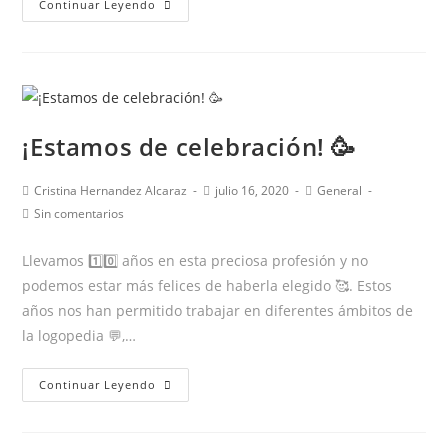
Continuar Leyendo
TÚ…
¿CÓMO
RESPIRAS?
¡Estamos de celebración! 🥳
Autor
Publicación
Categoría
Cristina Hernandez Alcaraz
julio 16, 2020
General
de
de
de
Comentarios
Sin comentarios
la
la
la
de
entrada:
entrada:
entrada:
la
Llevamos 1️⃣0️⃣ años en esta preciosa profesión y no
entrada:
podemos estar más felices de haberla elegido 🥰. Estos
años nos han permitido trabajar en diferentes ámbitos de
la logopedia 💬,…
¡Estamos
Continuar Leyendo
de
celebración!